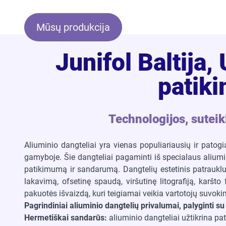
Mūsų produkcija
Junifol Baltija,
patiki
Technologijos, sutei
Aliuminio dangteliai yra vienas populiariausių ir patog
gamyboje. Šie dangteliai pagaminti iš specialaus aliumin
patikimumą ir sandarumą. Dangtelių estetinis patraukl
lakavimą, ofsetinę spaudą, viršutinę litografiją, karšt
pakuotės išvaizdą, kuri teigiamai veikia vartotojų suvok
Pagrindiniai aliuminio dangtelių privalumai, palyginti s
Hermetiškai sandarūs:
aliuminio dangteliai užtikrina pa