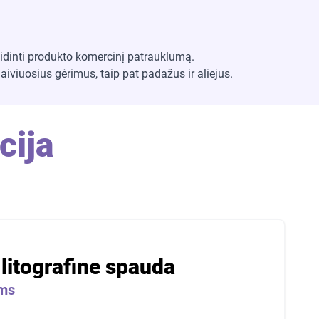
didinti produkto komercinį patrauklumą.
gaiviuosius gėrimus, taip pat padažus ir aliejus.
ija
litografine spauda
ams