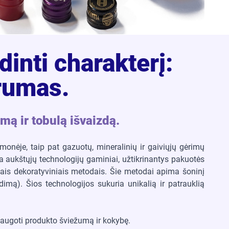
dinti charakterį:
arumas.
ą ir tobulą išvaizdą.
monėje, taip pat gazuotų, mineralinių ir gaiviųjų gėrimų
ra aukštųjų technologijų gaminiai, užtikrinantys pakuotės
ais dekoratyviniais metodais. Šie metodai apima šoninį
dimą). Šios technologijos sukuria unikalią ir patrauklią
šsaugoti produkto šviežumą ir kokybę.