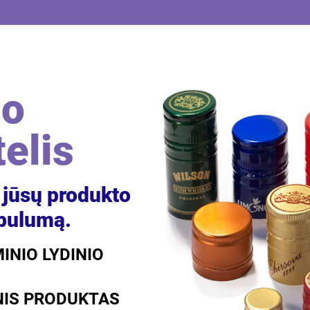
io
telis
 jūsų produkto
bulumą.
INIO LYDINIO
NIS PRODUKTAS