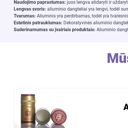
Naudojimo paprastumas:
juos lengva atidaryti ir uždaryti
Lengvas svoris:
aliuminio dangteliai yra lengvi, todėl su
Tvarumas:
Aliuminis yra perdirbamas, todėl yra tvaresnis
Estetinis patrauklumas
:
Dekoratyvinės aliuminio dangteli
Suderinamumas su įvairiais produktais:
Aliuminio dangte
Mū
A