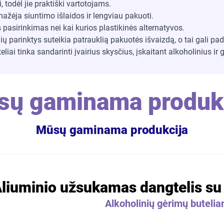
, todėl jie praktiški vartotojams.
mažėja siuntimo išlaidos ir lengviau pakuoti.
 pasirinkimas nei kai kurios plastikinės alternatyvos.
ų parinktys suteikia patrauklią pakuotės išvaizdą, o tai gali pa
liai tinka sandarinti įvairius skysčius, įskaitant alkoholinius ir 
sų gaminama produkc
Mūsų gaminama produkcija
liuminio užsukamas dangtelis su 
Alkoholinių gėrimų buteli