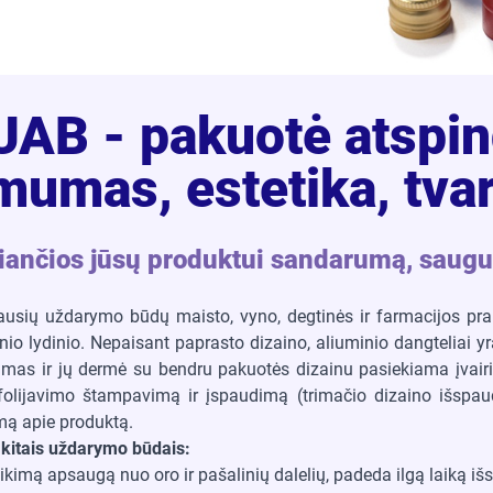
 UAB - pakuotė atspin
mumas, estetika, tv
kiančios jūsų produktui sandarumą, saugum
iausių uždarymo būdų maisto, vyno, degtinės ir farmacijos pra
io lydinio. Nepaisant paprasto dizaino, aliuminio dangteliai y
umas ir jų dermė su bendru pakuotės dizainu pasiekiama įvairi
o folijavimo štampavimą ir įspaudimą (trimačio dizaino išspau
imą apie produktą.
u kitais uždarymo būdais:
tikimą apsaugą nuo oro ir pašalinių dalelių, padeda ilgą laiką i