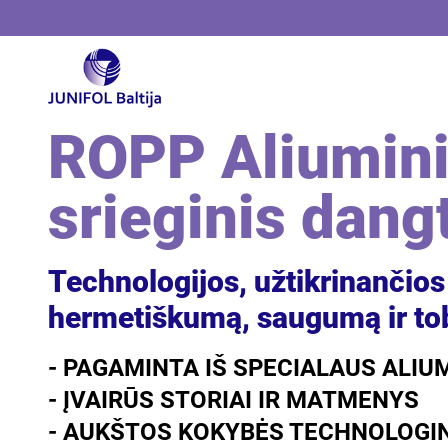
ROPP Aliumin
srieginis dang
Technologijos, užtikrinančios
hermetiškumą, saugumą ir to
- PAGAMINTA IŠ SPECIALAUS ALIUM
- ĮVAIRŪS STORIAI IR MATMENYS
- AUKŠTOS KOKYBĖS TECHNOLOGI