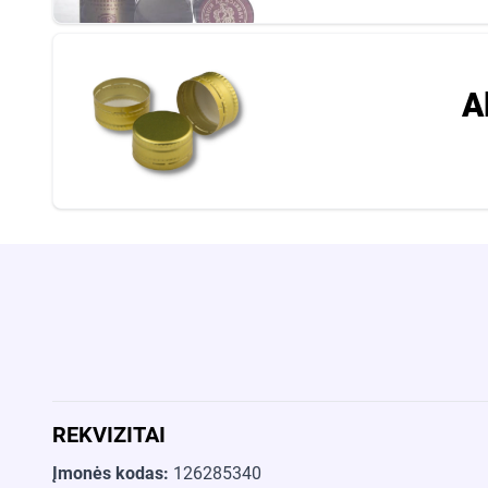
A
REKVIZITAI
Įmonės kodas:
126285340