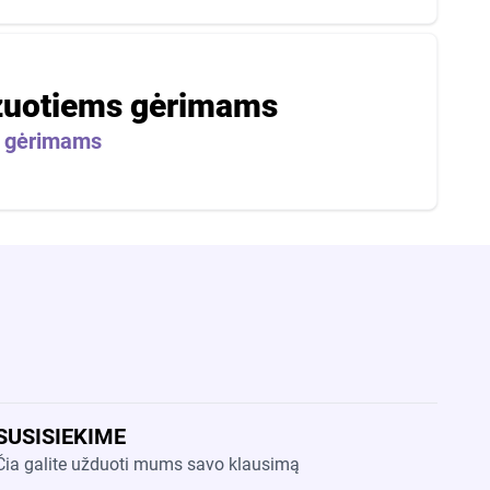
azuotiems gėrimams
s gėrimams
SUSISIEKIME
Čia galite užduoti mums savo klausimą